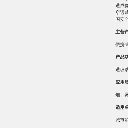
透成
穿透
国安
主营
便携
产品
透玻
应用
烟、
适用
城市