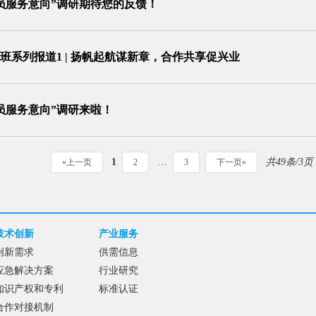
员服务意向”调研期待您的反馈！
班系列报道1 | 扬帆起航谋新章，合作共享促兴业
员服务意向”调研来啦！
1
…
共49条/3页
«上一页
2
3
下一页»
技术创新
产业服务
创新需求
供需信息
应急解决方案
行业研究
知识产权和专利
标准认证
合作对接机制