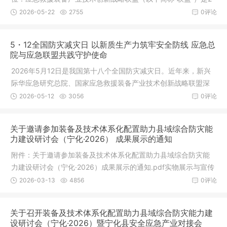
011年
2026-05-22
2755
0评论
5・12全国防灾减灾日 以新质生产力筑牢安全防线 应急总
院与应急联盟共践守护使命
2026年5月12日是我国第十八个全国防灾减灾日。近年来，新兴
际华应急研究总院、国家应急救援装备产业技术创新战略联盟深
入践行“
2026-05-12
3056
0评论
关于邀请参加装备及技术体系化配置助力县域综合防灾能
力建设研讨会（宁化·2026） 成果展示的通知
附件：关于邀请参加装备及技术体系化配置助力县域综合防灾能
力建设研讨会（宁化·2026）成果展示的通知.pdf实物展示与宣传
材料回
2026-03-13
4856
0评论
关于召开装备及技术体系化配置助力县域综合防灾能力建
设研讨会（宁化·2026）暨宁化县安全应急产业对接会