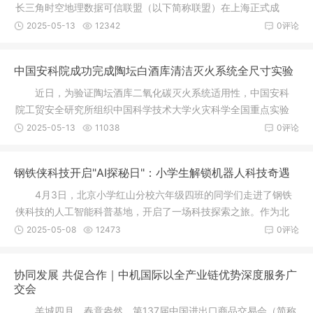
长三角时空地理数据可信联盟（以下简称联盟）在上海正式成
立。联盟汇
2025-05-13
12342
0评论
中国安科院成功完成陶坛白酒库清洁灭火系统全尺寸实验
近日，为验证陶坛酒库二氧化碳灭火系统适用性，中国安科
院工贸安全研究所组织中国科学技术大学火灾科学全国重点实验
室、中国
2025-05-13
11038
0评论
钢铁侠科技开启"AI探秘日"：小学生解锁机器人科技奇遇
4月3日，北京小学红山分校六年级四班的同学们走进了钢铁
侠科技的人工智能科普基地，开启了一场科技探索之旅。作为北
京市科普
2025-05-08
12473
0评论
协同发展 共促合作｜中机国际以全产业链优势深度服务广
交会
羊城四月，春意盎然。第137届中国进出口商品交易会（简称